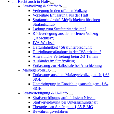
Ihr Recht auch in Haft
Strafvollzug & Strafhaft
Verlegung in den offenen Vollzug
Vorzeitige Entlassung aus der Haft
Strafantritt droht? Möglichkeiten für einen
Strafaufschub
Ladung zum Strafantritt erhalten?
Rückverlegung aus dem offenen Vollzug
(„Abschuss“)
JVA-Wechsel
Haftunfähigkeit / Strafunterbrechung
Disziplinarmaßnahme in der JVA erhalten?
Anwaltliche Vertretung beim 2/3-Termin
Ausländer im Strafvollzug
Entlassung zur Halbstrafe bei Abschiebung
Maßregelvollzug
Entlassung aus dem Maßregelvollzug nach § 63
StGB
Unterbringung in Entziehungsanstalt gem. § 64
StGB
Strafverteidigung & U-Haft
Strafverteidigung auf höchstem Niveau
Strafverteidigung bei Untersuchungshaft
Therapie statt Strafe gem. § 35 BtMG
Bewährungsverfahren