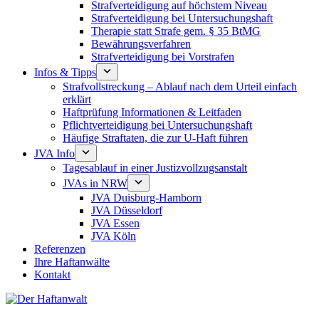
Strafverteidigung auf höchstem Niveau
Strafverteidigung bei Untersuchungshaft
Therapie statt Strafe gem. § 35 BtMG
Bewährungsverfahren
Strafverteidigung bei Vorstrafen
Infos & Tipps
Strafvollstreckung – Ablauf nach dem Urteil einfach
erklärt
Haftprüfung Informationen & Leitfaden
Pflichtverteidigung bei Untersuchungshaft
Häufige Straftaten, die zur U-Haft führen
JVA Info
Tagesablauf in einer Justizvollzugsanstalt
JVAs in NRW
JVA Duisburg-Hamborn
JVA Düsseldorf
JVA Essen
JVA Köln
Referenzen
Ihre Haftanwälte
Kontakt