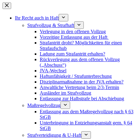
Zum
Inhalt
springen
Ihr Recht auch in Haft
Strafvollzug & Strafhaft
Verlegung in den offenen Vollzug
Vorzeitige Entlassung aus der Haft
Strafantritt droht? Möglichkeiten für einen
Strafaufschub
Ladung zum Strafantritt erhalten?
Rückverlegung aus dem offenen Vollzug
(„Abschuss“)
JVA-Wechsel
Haftunfähigkeit / Strafunterbrechung
Disziplinarmaßnahme in der JVA erhalten?
Anwaltliche Vertretung beim 2/3-Termin
Ausländer im Strafvollzug
Entlassung zur Halbstrafe bei Abschiebung
Maßregelvollzug
Entlassung aus dem Maßregelvollzug nach § 63
StGB
Unterbringung in Entziehungsanstalt gem. § 64
StGB
Strafverteidigung & U-Haft