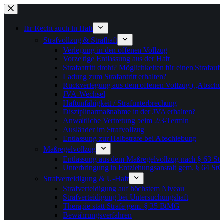
Zum
Inhalt
springen
Ihr Recht auch in Haft
Strafvollzug & Strafhaft
Verlegung in den offenen Vollzug
Vorzeitige Entlassung aus der Haft
Strafantritt droht? Möglichkeiten für einen Strafau
Ladung zum Strafantritt erhalten?
Rückverlegung aus dem offenen Vollzug („Abschu
JVA-Wechsel
Haftunfähigkeit / Strafunterbrechung
Disziplinarmaßnahme in der JVA erhalten?
Anwaltliche Vertretung beim 2/3-Termin
Ausländer im Strafvollzug
Entlassung zur Halbstrafe bei Abschiebung
Maßregelvollzug
Entlassung aus dem Maßregelvollzug nach § 63 
Unterbringung in Entziehungsanstalt gem. § 64 S
Strafverteidigung & U-Haft
Strafverteidigung auf höchstem Niveau
Strafverteidigung bei Untersuchungshaft
Therapie statt Strafe gem. § 35 BtMG
Bewährungsverfahren