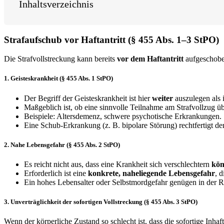
Inhaltsverzeichnis
Strafaufschub vor Haftantritt (§ 455 Abs. 1–3 StPO)
Die Strafvollstreckung kann bereits
vor dem Haftantritt
aufgeschoben
1. Geisteskrankheit (§ 455 Abs. 1 StPO)
Der Begriff der Geisteskrankheit ist hier
weiter
auszulegen als 
Maßgeblich ist, ob eine sinnvolle Teilnahme am Strafvollzug üb
Beispiele: Altersdemenz, schwere psychotische Erkrankungen.
Eine Schub-Erkrankung (z. B. bipolare Störung) rechtfertigt d
2. Nahe Lebensgefahr (§ 455 Abs. 2 StPO)
Es reicht nicht aus, dass eine Krankheit sich verschlechtern
kön
Erforderlich ist eine
konkrete, naheliegende Lebensgefahr
, 
Ein hohes Lebensalter oder Selbstmordgefahr genügen in der Re
3. Unverträglichkeit der sofortigen Vollstreckung (§ 455 Abs. 3 StPO)
Wenn der körperliche Zustand so schlecht ist, dass die sofortige Inhaf