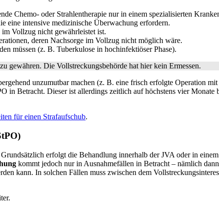
ende Chemo- oder Strahlentherapie nur in einem spezialisierten Krank
die eine intensive medizinische Überwachung erfordern.
im Vollzug nicht gewährleistet ist.
rationen, deren Nachsorge im Vollzug nicht möglich wäre.
den müssen (z. B. Tuberkulose in hochinfektiöser Phase).
zu gewähren. Die Vollstreckungsbehörde hat hier kein Ermessen.
übergehend unzumutbar machen (z. B. eine frisch erfolgte Operation mi
 Betracht. Dieser ist allerdings zeitlich auf höchstens vier Monate be
eiten für einen Strafaufschub
.
StPO)
Grundsätzlich erfolgt die Behandlung innerhalb der JVA oder in einem 
chung
kommt jedoch nur in Ausnahmefällen in Betracht – nämlich dan
erden kann. In solchen Fällen muss zwischen dem Vollstreckungsinter
ter.