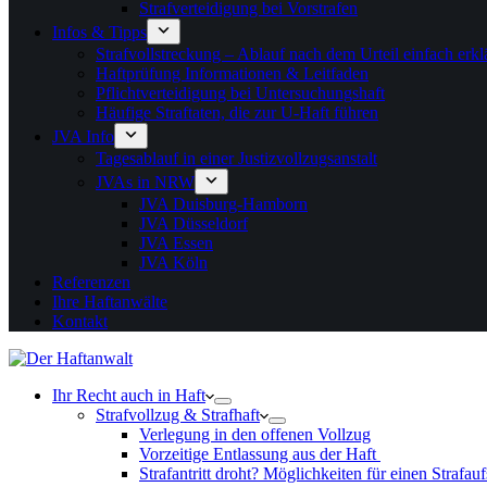
Strafverteidigung bei Vorstrafen
Infos & Tipps
Strafvollstreckung – Ablauf nach dem Urteil einfach erkl
Haftprüfung Informationen & Leitfaden
Pflichtverteidigung bei Untersuchungshaft
Häufige Straftaten, die zur U-Haft führen
JVA Info
Tagesablauf in einer Justizvollzugsanstalt
JVAs in NRW
JVA Duisburg-Hamborn
JVA Düsseldorf
JVA Essen
JVA Köln
Referenzen
Ihre Haftanwälte
Kontakt
Ihr Recht auch in Haft
Strafvollzug & Strafhaft
Verlegung in den offenen Vollzug
Vorzeitige Entlassung aus der Haft
Strafantritt droht? Möglichkeiten für einen Strafau