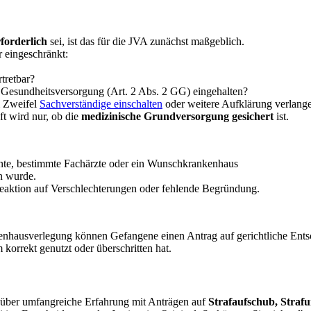
rforderlich
sei, ist das für die JVA zunächst maßgeblich.
r eingeschränkt:
tretbar?
 Gesundheitsversorgung (Art. 2 Abs. 2 GG) eingehalten?
m Zweifel
Sachverständige einschalten
oder weitere Aufklärung verlan
ft wird nur, ob die
medizinische Grundversorgung gesichert
ist.
nte, bestimmte Fachärzte oder ein Wunschkrankenhaus
n wurde.
 Reaktion auf Verschlechterungen oder fehlende Begründung.
enhausverlegung können Gefangene einen Antrag auf gerichtliche Ent
korrekt genutzt oder überschritten hat.
ügt über umfangreiche Erfahrung mit Anträgen auf
Strafaufschub, Straf