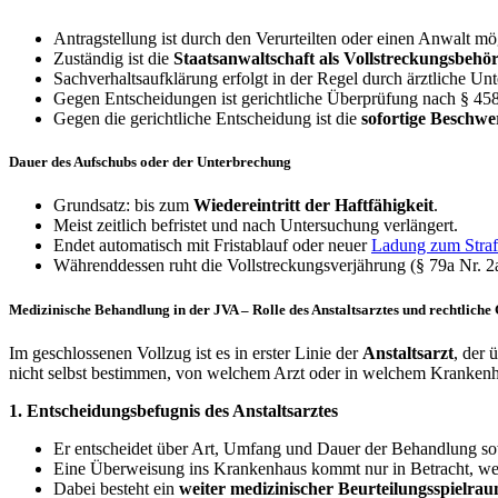
Antragstellung ist durch den Verurteilten oder einen Anwalt mö
Zuständig ist die
Staatsanwaltschaft als Vollstreckungsbehö
Sachverhaltsaufklärung erfolgt in der Regel durch ärztliche Un
Gegen Entscheidungen ist gerichtliche Überprüfung nach § 45
Gegen die gerichtliche Entscheidung ist die
sofortige Beschwe
Dauer des Aufschubs oder der Unterbrechung
Grundsatz: bis zum
Wiedereintritt der Haftfähigkeit
.
Meist zeitlich befristet und nach Untersuchung verlängert.
Endet automatisch mit Fristablauf oder neuer
Ladung zum Strafa
Währenddessen ruht die Vollstreckungsverjährung (§ 79a Nr. 2
Medizinische Behandlung in der JVA – Rolle des Anstaltsarztes und rechtlich
Im geschlossenen Vollzug ist es in erster Linie der
Anstaltsarzt
, der 
nicht selbst bestimmen, von welchem Arzt oder in welchem Krankenh
1. Entscheidungsbefugnis des Anstaltsarztes
Er entscheidet über Art, Umfang und Dauer der Behandlung so
Eine Überweisung ins Krankenhaus kommt nur in Betracht, w
Dabei besteht ein
weiter medizinischer Beurteilungsspielra