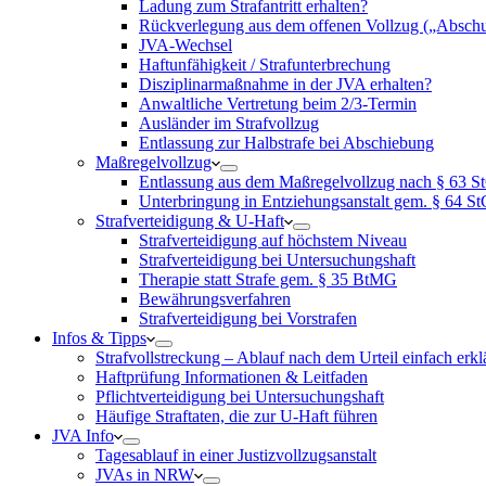
Ladung zum Strafantritt erhalten?
Rückverlegung aus dem offenen Vollzug („Abschu
JVA-Wechsel
Haftunfähigkeit / Strafunterbrechung
Disziplinarmaßnahme in der JVA erhalten?
Anwaltliche Vertretung beim 2/3-Termin
Ausländer im Strafvollzug
Entlassung zur Halbstrafe bei Abschiebung
Maßregelvollzug
Entlassung aus dem Maßregelvollzug nach § 63 
Unterbringung in Entziehungsanstalt gem. § 64 S
Strafverteidigung & U-Haft
Strafverteidigung auf höchstem Niveau
Strafverteidigung bei Untersuchungshaft
Therapie statt Strafe gem. § 35 BtMG
Bewährungsverfahren
Strafverteidigung bei Vorstrafen
Infos & Tipps
Strafvollstreckung – Ablauf nach dem Urteil einfach erkl
Haftprüfung Informationen & Leitfaden
Pflichtverteidigung bei Untersuchungshaft
Häufige Straftaten, die zur U-Haft führen
JVA Info
Tagesablauf in einer Justizvollzugsanstalt
JVAs in NRW