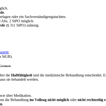
glich.
rde
.
terlagen oder ein Sachverständigengutachten.
8 Abs. 2 StPO möglich.
rde
(§ 311 StPO) zulässig.
ntritt
.
a StGB).
e Grenzen
über die
Haftfähigkeit
und die medizinische Behandlung entscheidet. Ei
aus sie behandelt werden.
wie über Medikation.
enn die Behandlung
im Vollzug nicht möglich
oder
nicht rechtzeitig 
um
.