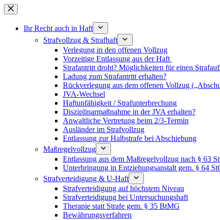
Zum
Inhalt
springen
Ihr Recht auch in Haft
Strafvollzug & Strafhaft
Verlegung in den offenen Vollzug
Vorzeitige Entlassung aus der Haft
Strafantritt droht? Möglichkeiten für einen Strafau
Ladung zum Strafantritt erhalten?
Rückverlegung aus dem offenen Vollzug („Abschu
JVA-Wechsel
Haftunfähigkeit / Strafunterbrechung
Disziplinarmaßnahme in der JVA erhalten?
Anwaltliche Vertretung beim 2/3-Termin
Ausländer im Strafvollzug
Entlassung zur Halbstrafe bei Abschiebung
Maßregelvollzug
Entlassung aus dem Maßregelvollzug nach § 63 
Unterbringung in Entziehungsanstalt gem. § 64 S
Strafverteidigung & U-Haft
Strafverteidigung auf höchstem Niveau
Strafverteidigung bei Untersuchungshaft
Therapie statt Strafe gem. § 35 BtMG
Bewährungsverfahren