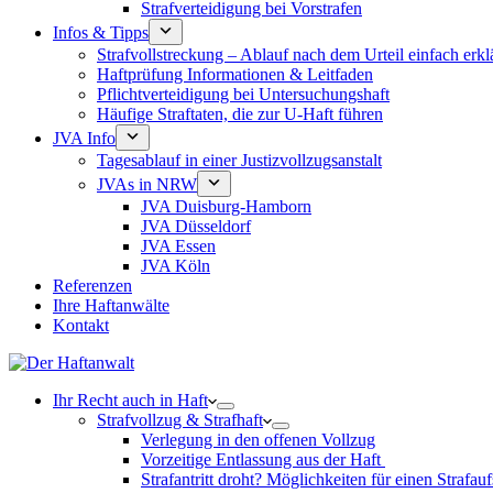
Strafverteidigung bei Vorstrafen
Infos & Tipps
Strafvollstreckung – Ablauf nach dem Urteil einfach erkl
Haftprüfung Informationen & Leitfaden
Pflichtverteidigung bei Untersuchungshaft
Häufige Straftaten, die zur U-Haft führen
JVA Info
Tagesablauf in einer Justizvollzugsanstalt
JVAs in NRW
JVA Duisburg-Hamborn
JVA Düsseldorf
JVA Essen
JVA Köln
Referenzen
Ihre Haftanwälte
Kontakt
Ihr Recht auch in Haft
Strafvollzug & Strafhaft
Verlegung in den offenen Vollzug
Vorzeitige Entlassung aus der Haft
Strafantritt droht? Möglichkeiten für einen Strafau