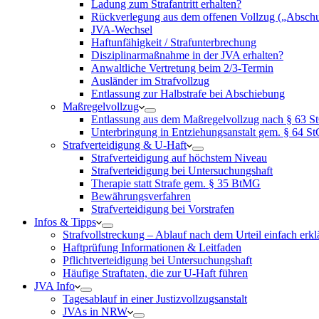
Ladung zum Strafantritt erhalten?
Rückverlegung aus dem offenen Vollzug („Abschu
JVA-Wechsel
Haftunfähigkeit / Strafunterbrechung
Disziplinarmaßnahme in der JVA erhalten?
Anwaltliche Vertretung beim 2/3-Termin
Ausländer im Strafvollzug
Entlassung zur Halbstrafe bei Abschiebung
Maßregelvollzug
Entlassung aus dem Maßregelvollzug nach § 63 
Unterbringung in Entziehungsanstalt gem. § 64 S
Strafverteidigung & U-Haft
Strafverteidigung auf höchstem Niveau
Strafverteidigung bei Untersuchungshaft
Therapie statt Strafe gem. § 35 BtMG
Bewährungsverfahren
Strafverteidigung bei Vorstrafen
Infos & Tipps
Strafvollstreckung – Ablauf nach dem Urteil einfach erkl
Haftprüfung Informationen & Leitfaden
Pflichtverteidigung bei Untersuchungshaft
Häufige Straftaten, die zur U-Haft führen
JVA Info
Tagesablauf in einer Justizvollzugsanstalt
JVAs in NRW