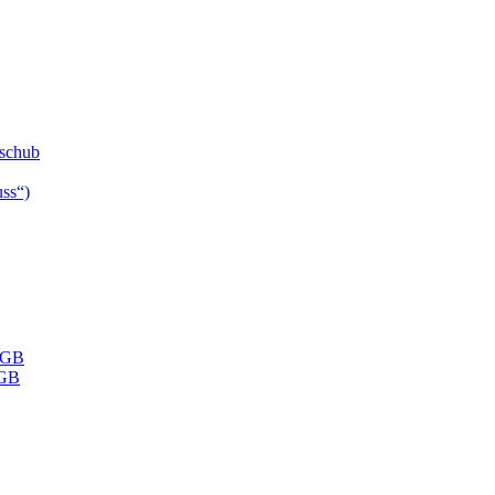
fschub
ss“)
StGB
tGB