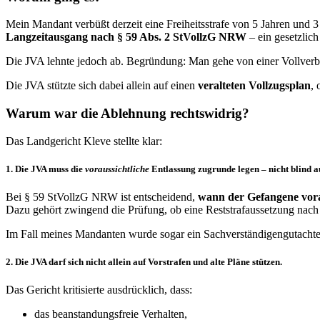
Mein Mandant verbüßt derzeit eine Freiheitsstrafe von 5 Jahren und 3
Langzeitausgang nach § 59 Abs. 2 StVollzG NRW
– ein gesetzlic
Die JVA lehnte jedoch ab. Begründung: Man gehe von einer Vollverbü
Die JVA stützte sich dabei allein auf einen
veralteten Vollzugsplan
, 
Warum war die Ablehnung rechtswidrig?
Das Landgericht Kleve stellte klar:
1. Die JVA muss die
voraussichtliche
Entlassung zugrunde legen – nicht blind a
Bei § 59 StVollzG NRW ist entscheidend,
wann der Gefangene vorau
Dazu gehört zwingend die Prüfung, ob eine Reststrafaussetzung nach
Im Fall meines Mandanten wurde sogar ein Sachverständigengutachte
2. Die JVA darf sich nicht allein auf Vorstrafen und alte Pläne stützen.
Das Gericht kritisierte ausdrücklich, dass:
das beanstandungsfreie Verhalten,