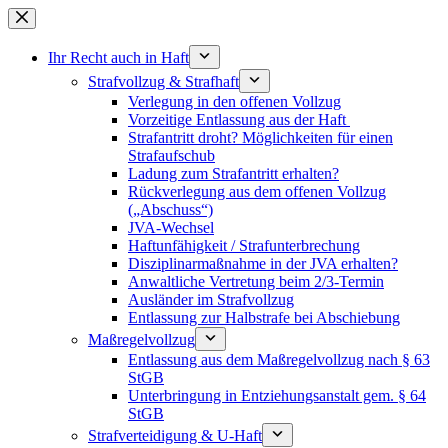
Zum
Inhalt
springen
Ihr Recht auch in Haft
Strafvollzug & Strafhaft
Verlegung in den offenen Vollzug
Vorzeitige Entlassung aus der Haft
Strafantritt droht? Möglichkeiten für einen
Strafaufschub
Ladung zum Strafantritt erhalten?
Rückverlegung aus dem offenen Vollzug
(„Abschuss“)
JVA-Wechsel
Haftunfähigkeit / Strafunterbrechung
Disziplinarmaßnahme in der JVA erhalten?
Anwaltliche Vertretung beim 2/3-Termin
Ausländer im Strafvollzug
Entlassung zur Halbstrafe bei Abschiebung
Maßregelvollzug
Entlassung aus dem Maßregelvollzug nach § 63
StGB
Unterbringung in Entziehungsanstalt gem. § 64
StGB
Strafverteidigung & U-Haft