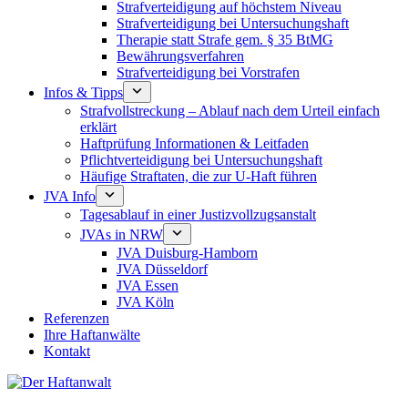
Strafverteidigung auf höchstem Niveau
Strafverteidigung bei Untersuchungshaft
Therapie statt Strafe gem. § 35 BtMG
Bewährungsverfahren
Strafverteidigung bei Vorstrafen
Infos & Tipps
Strafvollstreckung – Ablauf nach dem Urteil einfach
erklärt
Haftprüfung Informationen & Leitfaden
Pflichtverteidigung bei Untersuchungshaft
Häufige Straftaten, die zur U-Haft führen
JVA Info
Tagesablauf in einer Justizvollzugsanstalt
JVAs in NRW
JVA Duisburg-Hamborn
JVA Düsseldorf
JVA Essen
JVA Köln
Referenzen
Ihre Haftanwälte
Kontakt