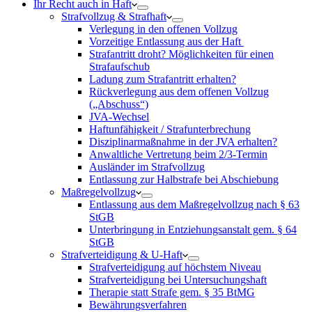
Ihr Recht auch in Haft
Strafvollzug & Strafhaft
Verlegung in den offenen Vollzug
Vorzeitige Entlassung aus der Haft
Strafantritt droht? Möglichkeiten für einen
Strafaufschub
Ladung zum Strafantritt erhalten?
Rückverlegung aus dem offenen Vollzug
(„Abschuss“)
JVA-Wechsel
Haftunfähigkeit / Strafunterbrechung
Disziplinarmaßnahme in der JVA erhalten?
Anwaltliche Vertretung beim 2/3-Termin
Ausländer im Strafvollzug
Entlassung zur Halbstrafe bei Abschiebung
Maßregelvollzug
Entlassung aus dem Maßregelvollzug nach § 63
StGB
Unterbringung in Entziehungsanstalt gem. § 64
StGB
Strafverteidigung & U-Haft
Strafverteidigung auf höchstem Niveau
Strafverteidigung bei Untersuchungshaft
Therapie statt Strafe gem. § 35 BtMG
Bewährungsverfahren